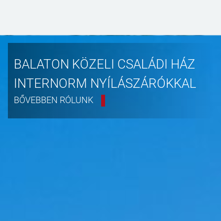
BALATON KÖZELI CSALÁDI HÁZ
INTERNORM NYÍLÁSZÁRÓKKAL
BŐVEBBEN RÓLUNK