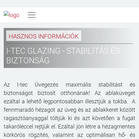
HASZNOS INFORMÁCIÓK
I-TEC GLAZING - STABILITÁS ÉS
BIZTONSÁG
Az I-tec Üvegezés maximális stabilitást és
biztonságot biztosít otthonának! Az ablaküveget
ezáltal a lehető legpontosabban illesztjük a tokba. A
fennmaradó hézagot az üveg és az ablakkeret között
ragasztóanyaggal töltjük ki és azt követően a fugát
takaróléccel rejtjük el. Ezáltal jön létre a hézagmentes
körkörös rögzítés, valamint az optimálisan hő- és