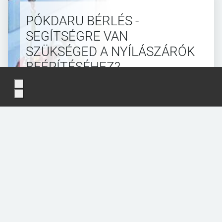
PÓKDARU BÉRLÉS -
SEGÍTSÉGRE VAN
SZÜKSÉGED A NYÍLÁSZÁRÓK
BEÉPÍTÉSÉHEZ?
Az ablakok egyre nagyobbak és
nehezebbek lesznek?
BÉRELJ DARUT!