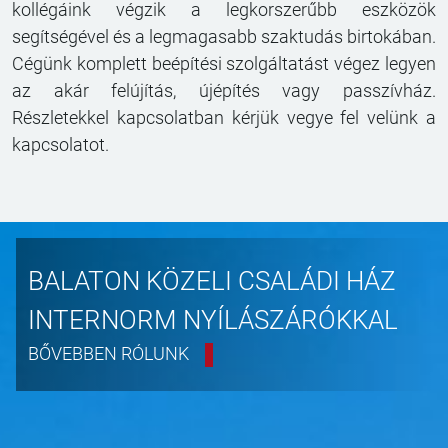
kollégáink végzik a legkorszerűbb eszközök
segítségével és a legmagasabb szaktudás birtokában.
Cégünk komplett beépítési szolgáltatást végez legyen
az akár felújítás, újépítés vagy passzívház.
Részletekkel kapcsolatban kérjük vegye fel velünk a
kapcsolatot.
BALATON KÖZELI CSALÁDI HÁZ
INTERNORM NYÍLÁSZÁRÓKKAL
BŐVEBBEN RÓLUNK