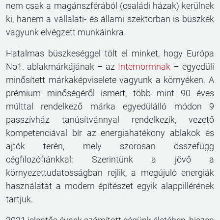
nem csak a magánszférából (családi házak) kerülnek
ki, hanem a vállalati- és állami szektorban is büszkék
vagyunk elvégzett munkáinkra.
Hatalmas büszkeséggel tölt el minket, hogy Európa
No1. ablakmárkájának – az
Internormnak
– egyedüli
minősített márkaképviselete vagyunk a környéken. A
prémium minőségéről ismert, több mint 90 éves
múlttal rendelkező márka egyedülálló módon 9
passzívház tanúsítvánnyal rendelkezik, vezető
kompetenciával bír az energiahatékony ablakok és
ajtók terén, mely szorosan összefügg
cégfilozófiánkkal: Szerintünk a jövő a
környezettudatosságban rejlik, a megújuló energiák
használatát a modern építészet egyik alappillérének
tartjuk.