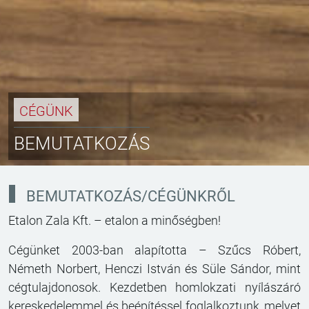
CÉGÜNK
BEMUTATKOZÁS
BEMUTATKOZÁS/CÉGÜNKRŐL
Etalon Zala Kft. – etalon a minőségben!
Cégünket 2003-ban alapította – Szűcs Róbert,
Németh Norbert, Henczi István és Süle Sándor, mint
cégtulajdonosok. Kezdetben homlokzati nyílászáró
kereskedelemmel és beépítéssel foglalkoztunk, melyet