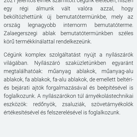
2021 jelentős évnek számított cégünk életében, hiszen
egy régi álmunk vált valóra azzal, hogy
beköltözhettünk új bemutatótermünkbe, mely az
ország legnagyobb internorm bemutatóterme.
Zalaegerszegi ablak bemutatótermünkben széles
körű termékkínálattal rendelkezeünk.
Cégünk komplex szolgáltatást nyújt a nyílászárók
világában. Nyílászáró szaküzletünkben egyaránt
megtalálhatóak: műanyag ablakok, műanyag-alu
ablakok, fa ablakok, fa-alu ablakok, de emellett beltéri-
és bejárati ajtók forgalmazásával és beépítésével is
foglalkozunk. A nyílászárókon túl árnyékolástechnikai
eszközök: redőnyök, zsaluziák, szövetárnyékolók
értékesítésével és felszerelésével is foglalkozunk.