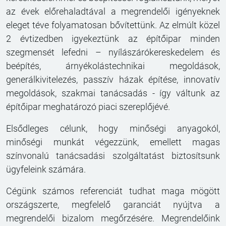
az évek előrehaladtával a megrendelői igényeknek
eleget téve folyamatosan bővítettünk. Az elmúlt közel
2 évtizedben igyekeztünk az építőipar minden
szegmensét lefedni – nyílászárókereskedelem és
beépítés, árnyékolástechnikai megoldások,
generálkivitelezés, passzív házak építése, innovatív
megoldások, szakmai tanácsadás - így váltunk az
építőipar meghatározó piaci szereplőjévé.
Elsődleges célunk, hogy minőségi anyagokól,
minőségi munkát végezzünk, emellett magas
színvonalú tanácsadási szolgáltatást biztosítsunk
ügyfeleink számára.
Cégünk számos referenciát tudhat maga mögött
országszerte, megfelelő garanciát nyújtva a
megrendelői bizalom megőrzésére. Megrendelőink