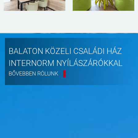
BALATON KÖZELI CSALÁDI HÁZ
INTERNORM NYÍLÁSZÁRÓKKAL
BŐVEBBEN RÓLUNK