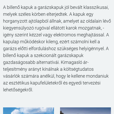
A billenő kapuk a garázskapuk jól bevált klasszikusai,
melyek széles körben elterjedtek. A kapuk egy
horganyzott ajtólapból állnak, amelyet az oldalain lévő
kiegyensúlyozó rugóval ellátott karok mozgatnak, -
igény szerint kézzel vagy elektromos meghajtással. A
kapulap működéskor kileng, ezért számolni kell a
garázs előtti elforduláshoz szükséges helyigénnyel. A
billenő kapuk a szekcionált garázskapuk
gazdaságosabb alternatívái. Kimagasló ár-
teljesítmény arányt kínálnak a költségtudatos
vásárlók számára anélkül, hogy le kellene mondaniuk
az esztétikus kapufelületekről és egyedi tervezési
lehetőségekről.